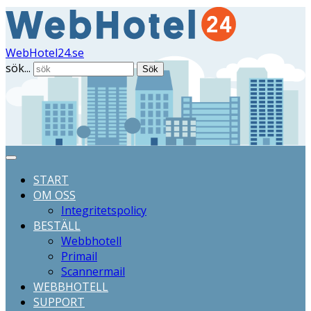
WebHotel24.se
sök...
Sök
START
OM OSS
Integritetspolicy
BESTÄLL
Webbhotell
Primail
Scannermail
WEBBHOTELL
SUPPORT