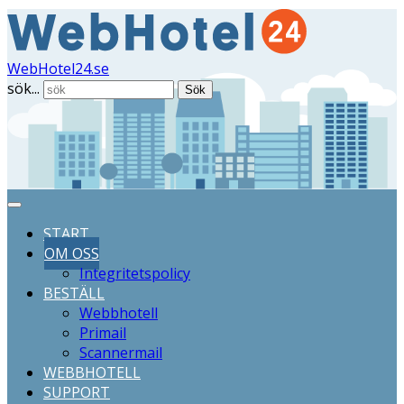
WebHotel24.se
sök...
Sök
START
OM OSS
Integritetspolicy
BESTÄLL
Webbhotell
Primail
Scannermail
WEBBHOTELL
SUPPORT