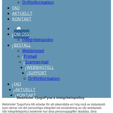
Driftinformation
FAQ
AKTUELLT
KONTAKT
START
OM OSS
Integritetspolicy
BESTÄLL
Webbhotell
Primail
Scannermail
WEBBHOTELL
SUPPORT
Driftinformation
FAQ
AKTUELLT
KONTAKT
WebHotel TjugoFyra:s integritetspolicy
WebHotel TjugoFyra AB arbetar för att säkerställa en hög nivå av dataskydd
som värnar om din personliga integritet vid användning av vår webbplats.
Vår integritetspolicy beskriver hur dina personuppgifter skyddas, dina