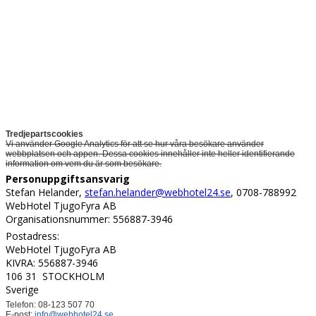
Tredjepartscookies
Vi använder Google Analytics för att se hur våra besökare använder
webbplatsen och appen. Dessa cookies innehåller inte heller identifierande
information om vem du är som besökare.
Personuppgiftsansvarig
Stefan Helander,
stefan.helander@webhotel24.se
, 0708-788992
WebHotel TjugoFyra AB
Organisationsnummer: 556887-3946
Postadress:
WebHotel TjugoFyra AB
KIVRA: 556887-3946
106 31 STOCKHOLM
Sverige
Telefon: 08-123 507 70
E-post:
info@webhotel24.se