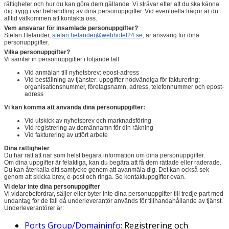
rättigheter och hur du kan göra dem gällande. Vi strävar efter att du ska känna
dig trygg i vår behandling av dina personuppgifter. Vid eventuella frågor är du
alltid välkommen att kontakta oss.
Vem ansvarar för insamlade personuppgifter?
Stefan Helander,
stefan.helander@webhotel24.se,
är ansvarig för dina
personuppgifter.
Vilka personuppgifter?
Vi samlar in personuppgifter i följande fall:
Vid anmälan till nyhetsbrev: epost-adress
Vid beställning av tjänster: uppgifter nödvändiga för fakturering;
organisationsnummer, företagsnamn, adress, telefonnummer och epost-
adress
Vi kan komma att använda dina personuppgifter:
Vid utskick av nyhetsbrev och marknadsföring
Vid registrering av domännamn för din räkning
Vid fakturering av utfört arbete
Dina rättigheter
Du har rätt att när som helst begära information om dina personuppgifter.
Om dina uppgifter är felaktiga, kan du begära att få dem rättade eller raderade.
Du kan återkalla ditt samtycke genom att avanmäla dig. Det kan också sek
genom att skicka brev, e-post och ringa. Se kontaktuppgifter ovan.
Vi delar inte dina personuppgifter
Vi vidarebefordrar, säljer eller byter inte dina personuppgifter till tredje part med
undantag för de fall då underleverantör används för tillhandahållande av tjänst.
Underleverantörer är:
Ports Group/Domaininfo
: Registrering och