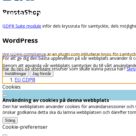
PrestaShop
INFORMATION
GDPR Suite module
inför dels kryssruta för samtyckte, dels möjlig
Priser
Affärsvillkor
WordPress
Samarbetspartners
Riktlinjer för cookies
WP GDPR compliance
är en plugin som inkluderar kryss för samty
För att ge dig den bästa upplevelsen på vår webbplats använder vi c
Genom att använda vår webbplats samtycker du till vårt användande a
Har du tips på ytterligare resurser som skulle kunna passa här?
Skriv
Inställningar
Jag förstår
EU GDPR
Cookie-policy
Cookies
Användning av cookies på denna webbplats
Den här webbplatsen använder cookies för användarsessioner och 
önskar godkänna detta ska du lämna webbplatsen och därefter töm
Stäng
Cookie-preferenser