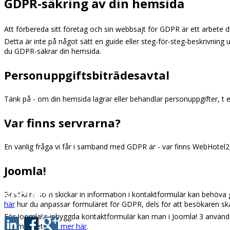
GDPR-säkring av din hemsida
Att förbereda sitt företag och sin webbsajt för GDPR är ett arbete d
Detta är inte på något sätt en guide eller steg-för-steg-beskrivning 
du GDPR-säkrar din hemsida.
Personuppgiftsbiträdesavtal
Tänk på - om din hemsida lagrar eller behandlar personuppgifter, 
Var finns servrarna?
En vanlig fråga vi får i samband med GDPR är - var finns WebHotel24
Joomla!
SOCIALT
Besökare som skickar in information i kontaktformulär kan behöva 
här
hur du anpassar formuläret för GDPR, dels för att besökaren ska
För Joomla!:s inbyggda kontaktformulär kan man i Joomla! 3 använda
i formuläret.
Läs mer här
.