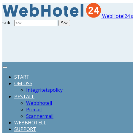
WebHotel24.
sök...
Sök
START
OM OSS
Integritetspolicy
BESTÄLL
Webbhotell
Primail
Scannermail
WEBBHOTELL
SUPPORT