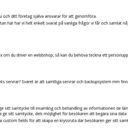
u och ditt företag själva ansvarar för att genomföra.
utan här har vi helt enkelt svarat på vanliga frågor vi får och samlat n
t ex om du driver en webbshop, så kan du behöva teckna ett personupp
:s servrar? Svaret är att samtliga servrar och backupsystem mm finns i
ge sitt samtycke till insamling och behandling av informationen de l
 ge sitt samtycke, dels möjlighet för besökaren att begära sina dat
 custom fields för att skapa en kryssruta där besökaren ger sitt sam