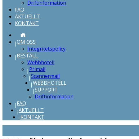
Driftinformation
FAQ
AKTUELLT
KONTAKT
START
OM OSS
Integritetspolicy
BESTÄLL
Webbhotell
Primail
Scannermail
WEBBHOTELL
SUPPORT
Driftinformation
FAQ
AKTUELLT
KONTAKT