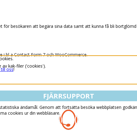
het för besökaren att begära sina data samt att kunna få bli bortglöm
cke i bl a Contact Form 7 och WooCommerce.
ookies.
v kak-filer ('cookies').
 till oss
!
FJÄRRSUPPORT
statistiska ändamål. Genom att fortsätta besöka webbplatsen godkä
ma cookies ur din webbläsare.