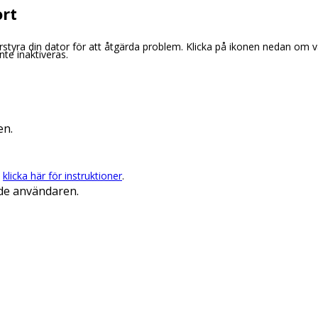
ort
rstyra din dator för att åtgärda problem. Klicka på ikonen nedan om vår
te inaktiveras.
en.
e
klicka här för instruktioner
.
de användaren.