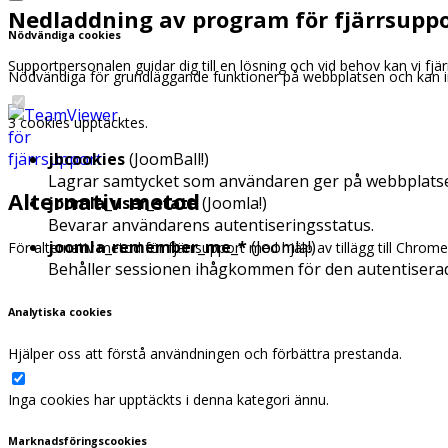
Nedladdning av program för fjärrsupp
Nödvändiga cookies
Supportpersonalen guidar dig till en lösning och vid behov kan vi fjär
Nödvändiga för grundläggande funktioner på webbplatsen och kan in
3 cookies upptäcktes.
Fjärrsupport
jbcookies
(JoomBall!)
Lagrar samtycket som användaren ger på webbplats
Alternativ metod
joomla_user_state
(Joomla!)
Bevarar användarens autentiseringsstatus.
joomla_remember_me_*
(Joomla!)
För alternativ metod för fjärrsupport med hjälp av tillägg till Chrom
Behåller sessionen ihågkommen för den autentisera
Analytiska cookies
Hjälper oss att förstå användningen och förbättra prestanda.
Inga cookies har upptäckts i denna kategori ännu.
Marknadsföringscookies